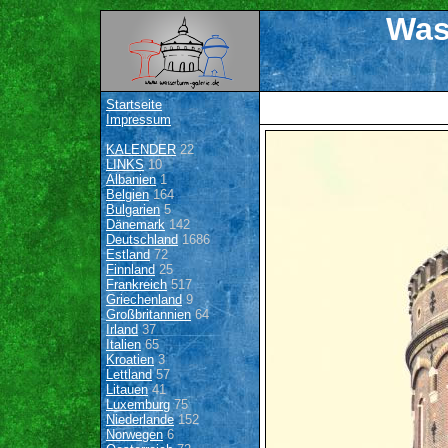
Was
Startseite
Impressum
KALENDER
22
LINKS
10
Albanien
1
Belgien
164
Bulgarien
5
Dänemark
142
Deutschland
1686
Estland
72
Finnland
25
Frankreich
517
Griechenland
9
Großbritannien
64
Irland
37
Italien
65
Kroatien
3
Lettland
57
Litauen
41
Luxemburg
75
Niederlande
152
Norwegen
6