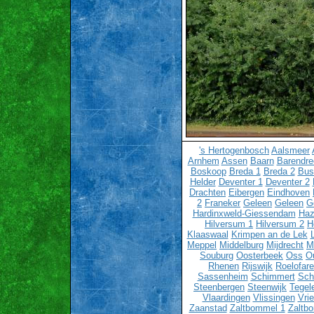
's Hertogenbosch
Aalsmeer
Arnhem
Assen
Baarn
Barendre
Boskoop
Breda 1
Breda 2
Bu
Helder
Deventer 1
Deventer 2
Drachten
Eibergen
Eindhoven
2
Franeker
Geleen
Geleen
G
Hardinxweld-Giessendam
Haz
Hilversum 1
Hilversum 2
H
Klaaswaal
Krimpen an de Lek
Meppel
Middelburg
Mijdrecht
M
Souburg
Oosterbeek
Oss
O
Rhenen
Rijswijk
Roelofar
Sassenheim
Schimmert
Sch
Steenbergen
Steenwijk
Tegel
Vlaardingen
Vlissingen
Vri
Zaanstad
Zaltbommel 1
Zaltb