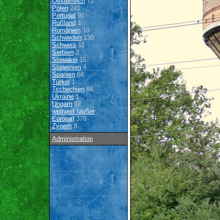
Oesterreich
72
Polen
241
Portugal
91
Rußland
1
Rumänien
10
Schweden
130
Schweiz
11
Serbien
2
Slowakei
15
Slowenien
4
Spanien
68
Türkei
1
Tschechien
86
Ukraine
1
Ungarn
97
weltweit (außer
Europa)
378
Zypern
8
Administration