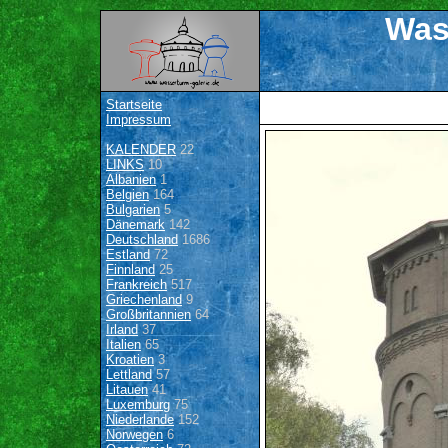
Was
Startseite
Impressum
KALENDER
22
LINKS
10
Albanien
1
Belgien
164
Bulgarien
5
Dänemark
142
Deutschland
1686
Estland
72
Finnland
25
Frankreich
517
Griechenland
9
Großbritannien
64
Irland
37
Italien
65
Kroatien
3
Lettland
57
Litauen
41
Luxemburg
75
Niederlande
152
Norwegen
6