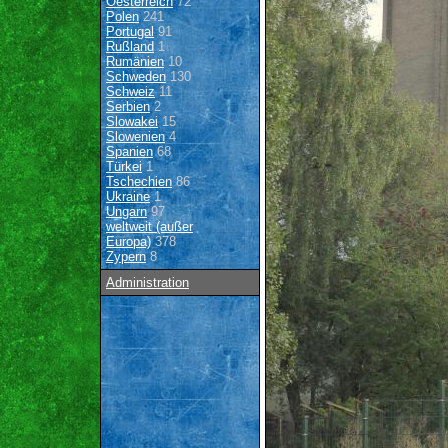
Oesterreich
72
Polen
241
Portugal
91
Rußland
1
Rumänien
10
Schweden
130
Schweiz
11
Serbien
2
Slowakei
15
Slowenien
4
Spanien
68
Türkei
1
Tschechien
86
Ukraine
1
Ungarn
97
weltweit (außer
Europa)
378
Zypern
8
Administration