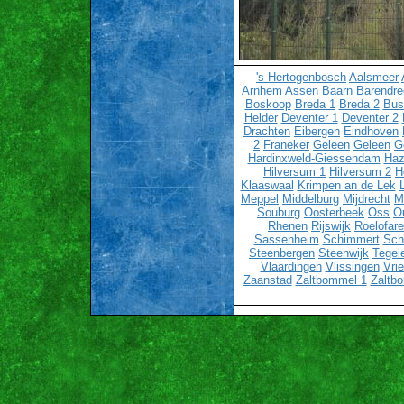
's Hertogenbosch
Aalsmeer
Arnhem
Assen
Baarn
Barendre
Boskoop
Breda 1
Breda 2
Bu
Helder
Deventer 1
Deventer 2
Drachten
Eibergen
Eindhoven
2
Franeker
Geleen
Geleen
G
Hardinxweld-Giessendam
Haz
Hilversum 1
Hilversum 2
H
Klaaswaal
Krimpen an de Lek
Meppel
Middelburg
Mijdrecht
M
Souburg
Oosterbeek
Oss
O
Rhenen
Rijswijk
Roelofar
Sassenheim
Schimmert
Sch
Steenbergen
Steenwijk
Tegel
Vlaardingen
Vlissingen
Vri
Zaanstad
Zaltbommel 1
Zaltb