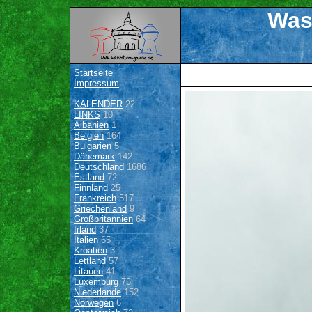
Was
Startseite
Impressum
KALENDER
22
LINKS
10
Albanien
1
Belgien
164
Bulgarien
5
Dänemark
142
Deutschland
1686
Estland
72
Finnland
25
Frankreich
517
Griechenland
9
Großbritannien
64
Irland
37
Italien
65
Kroatien
3
Lettland
57
Litauen
41
Luxemburg
75
Niederlande
152
Norwegen
6