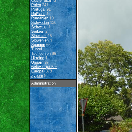
Oesterreich
72
Polen
241
Portugal
91
Rußland
1
Rumänien
10
Schweden
130
Schweiz
11
Serbien
2
Slowakei
15
Slowenien
4
Spanien
68
Türkei
1
Tschechien
86
Ukraine
1
Ungarn
97
weltweit (außer
Europa)
378
Zypern
8
Administration