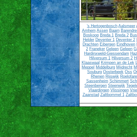
's Hertogenbosch
Aalsmeer
Arnhem
Assen
Baarn
Barendre
Boskoop
Breda 1
Breda 2
Bu
Helder
Deventer 1
Deventer 2
Drachten
Eibergen
Eindhoven
2
Franeker
Geleen
Geleen
G
Hardinxweld-Giessendam
Haz
Hilversum 1
Hilversum 2
H
Klaaswaal
Krimpen an de Lek
Meppel
Middelburg
Mijdrecht
M
Souburg
Oosterbeek
Oss
O
Rhenen
Rijswijk
Roelofar
Sassenheim
Schimmert
Sch
Steenbergen
Steenwijk
Tegel
Vlaardingen
Vlissingen
Vri
Zaanstad
Zaltbommel 1
Zaltb