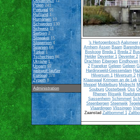
Oesterreich
72
Polen
241
Portugal
91
Rußland
1
Rumänien
10
Schweden
130
Schweiz
11
Serbien
2
Slowakei
15
's Hertogenbosch
Aalsmeer
Slowenien
4
Arnhem
Assen
Baarn
Barendre
Spanien
68
Boskoop
Breda 1
Breda 2
Bu
Türkei
1
Helder
Deventer 1
Deventer 2
Tschechien
86
Drachten
Eibergen
Eindhoven
Ukraine
1
2
Franeker
Geleen
Geleen
G
Ungarn
97
Hardinxweld-Giessendam
Haz
weltweit (außer
Hilversum 1
Hilversum 2
H
Europa)
378
Klaaswaal
Krimpen an de Lek
Zypern
8
Meppel
Middelburg
Mijdrecht
M
Administration
Souburg
Oosterbeek
Oss
O
Rhenen
Rijswijk
Roelofar
Sassenheim
Schimmert
Sch
Steenbergen
Steenwijk
Tegel
Vlaardingen
Vlissingen
Vri
Zaanstad
Zaltbommel 1
Zaltb