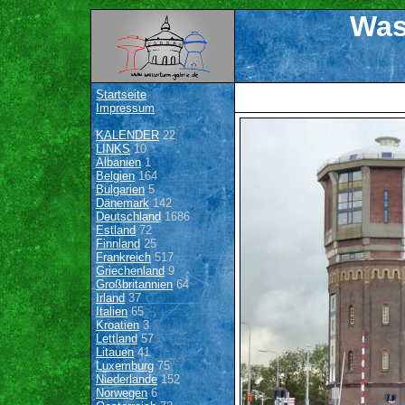
Was
Startseite
Impressum
KALENDER
22
LINKS
10
Albanien
1
Belgien
164
Bulgarien
5
Dänemark
142
Deutschland
1686
Estland
72
Finnland
25
Frankreich
517
Griechenland
9
Großbritannien
64
Irland
37
Italien
65
Kroatien
3
Lettland
57
Litauen
41
Luxemburg
75
Niederlande
152
Norwegen
6