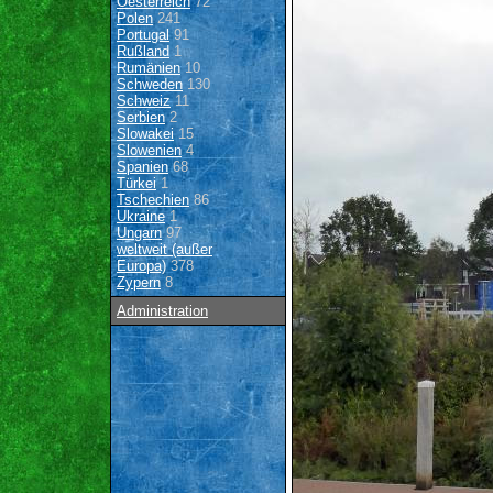
Oesterreich
72
Polen
241
Portugal
91
Rußland
1
Rumänien
10
Schweden
130
Schweiz
11
Serbien
2
Slowakei
15
Slowenien
4
Spanien
68
Türkei
1
Tschechien
86
Ukraine
1
Ungarn
97
weltweit (außer
Europa)
378
Zypern
8
Administration