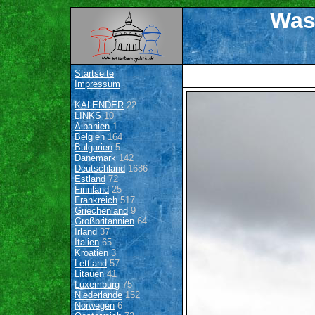
Was
Startseite
Impressum
KALENDER
22
LINKS
10
Albanien
1
Belgien
164
Bulgarien
5
Dänemark
142
Deutschland
1686
Estland
72
Finnland
25
Frankreich
517
Griechenland
9
Großbritannien
64
Irland
37
Italien
65
Kroatien
3
Lettland
57
Litauen
41
Luxemburg
75
Niederlande
152
Norwegen
6