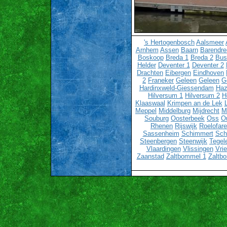
's Hertogenbosch
Aalsmeer
Arnhem
Assen
Baarn
Barendre
Boskoop
Breda 1
Breda 2
Bu
Helder
Deventer 1
Deventer 2
Drachten
Eibergen
Eindhoven
2
Franeker
Geleen
Geleen
G
Hardinxweld-Giessendam
Haz
Hilversum 1
Hilversum 2
H
Klaaswaal
Krimpen an de Lek
Meppel
Middelburg
Mijdrecht
M
Souburg
Oosterbeek
Oss
O
Rhenen
Rijswijk
Roelofar
Sassenheim
Schimmert
Sch
Steenbergen
Steenwijk
Tegel
Vlaardingen
Vlissingen
Vri
Zaanstad
Zaltbommel 1
Zaltb