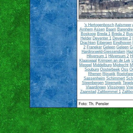
's Hertogenbosch
Aalsmeer
Arnhem
Assen
Baarn
Barendre
Boskoop
Breda 1
Breda 2
Bu
Helder
Deventer 1
Deventer 2
Drachten
Eibergen
Eindhoven
2
Franeker
Geleen
Geleen
G
Hardinxweld-Giessendam
Haz
Hilversum 1
Hilversum 2
H
Klaaswaal
Krimpen an de Lek
Meppel
Middelburg
Mijdrecht
M
Souburg
Oosterbeek
Oss
O
Rhenen
Rijswijk
Roelofar
Sassenheim
Schimmert
Sch
Steenbergen
Steenwijk
Tegel
Vlaardingen
Vlissingen
Vri
Zaanstad
Zaltbommel 1
Zaltb
Foto: Th. Pensler