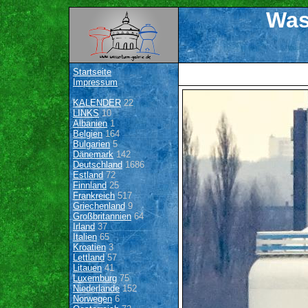
Was
Startseite
Impressum
KALENDER
22
LINKS
10
Albanien
1
Belgien
164
Bulgarien
5
Dänemark
142
Deutschland
1686
Estland
72
Finnland
25
Frankreich
517
Griechenland
9
Großbritannien
64
Irland
37
Italien
65
Kroatien
3
Lettland
57
Litauen
41
Luxemburg
75
Niederlande
152
Norwegen
6