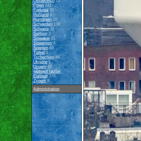
Oesterreich
72
Polen
241
Portugal
91
Rußland
1
Rumänien
10
Schweden
130
Schweiz
11
Serbien
2
Slowakei
15
Slowenien
4
Spanien
68
Türkei
1
Tschechien
86
Ukraine
1
Ungarn
97
weltweit (außer
Europa)
378
Zypern
8
Administration