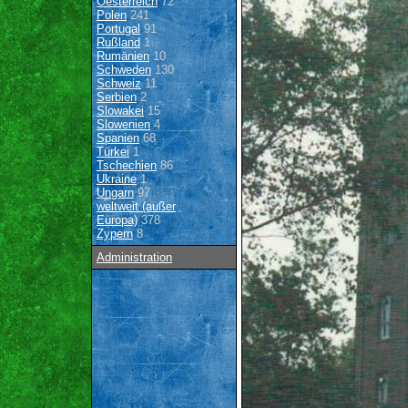
Oesterreich
72
Polen
241
Portugal
91
Rußland
1
Rumänien
10
Schweden
130
Schweiz
11
Serbien
2
Slowakei
15
Slowenien
4
Spanien
68
Türkei
1
Tschechien
86
Ukraine
1
Ungarn
97
weltweit (außer
Europa)
378
Zypern
8
Administration