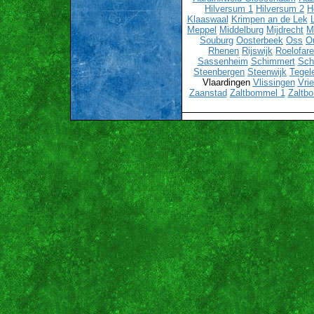
Hilversum 1
Hilversum 2
H
Klaaswaal
Krimpen an de Lek
Meppel
Middelburg
Mijdrecht
M
Souburg
Oosterbeek
Oss
O
Rhenen
Rijswijk
Roelofar
Sassenheim
Schimmert
Sch
Steenbergen
Steenwijk
Tegel
Vlaardingen
Vlissingen
Vri
Zaanstad
Zaltbommel 1
Zaltb