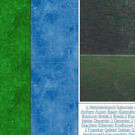
's Hertogenbosch
Aalsmeer
Arnhem
Assen
Baarn
Barendre
Boskoop
Breda 1
Breda 2
Bu
Helder
Deventer 1
Deventer 2
Drachten
Eibergen
Eindhoven
2
Franeker
Geleen
Geleen
G
Hardinxweld-Giessendam
Haz