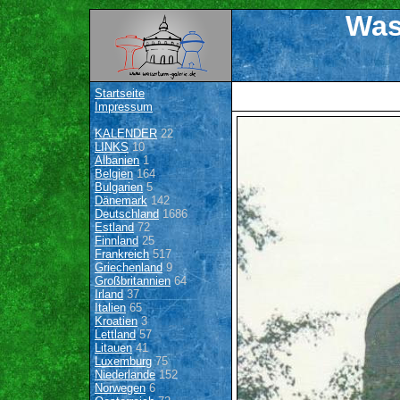
Was
Startseite
Impressum
KALENDER
22
LINKS
10
Albanien
1
Belgien
164
Bulgarien
5
Dänemark
142
Deutschland
1686
Estland
72
Finnland
25
Frankreich
517
Griechenland
9
Großbritannien
64
Irland
37
Italien
65
Kroatien
3
Lettland
57
Litauen
41
Luxemburg
75
Niederlande
152
Norwegen
6