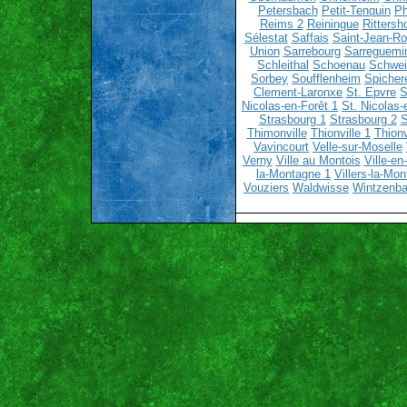
Petersbach
Petit-Tenquin
Ph
Reims 2
Reiningue
Rittersh
Sélestat
Saffais
Saint-Jean-R
Union
Sarrebourg
Sarreguemi
Schleithal
Schoenau
Schwei
Sorbey
Soufflenheim
Spicher
Clement-Laronxe
St. Epvre
S
Nicolas-en-Forêt 1
St. Nicolas-
Strasbourg 1
Strasbourg 2
S
Thimonville
Thionville 1
Thionv
Vavincourt
Velle-sur-Moselle
Verny
Ville au Montois
Ville-e
la-Montagne 1
Villers-la-Mo
Vouziers
Waldwisse
Wintzenba