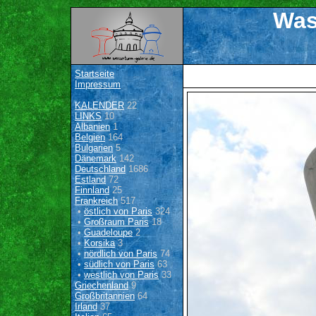
Was
Startseite
Impressum
KALENDER
22
LINKS
10
Albanien
1
Belgien
164
Bulgarien
5
Dänemark
142
Deutschland
1686
Estland
72
Finnland
25
Frankreich
517
•
östlich von Paris
324
•
Großraum Paris
18
•
Guadeloupe
2
•
Korsika
3
•
nördlich von Paris
74
•
südlich von Paris
63
•
westlich von Paris
33
Griechenland
9
Großbritannien
64
Irland
37