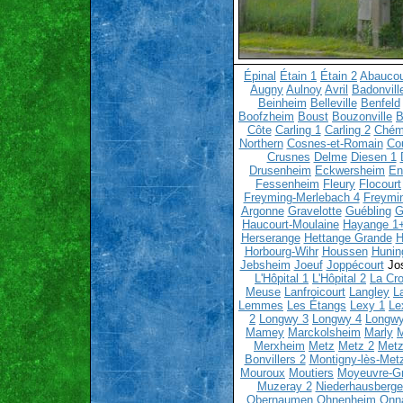
Épinal
Étain 1
Étain 2
Abaucou
Augny
Aulnoy
Avril
Badonvill
Beinheim
Belleville
Benfeld
Boofzheim
Boust
Bouzonville
B
Côte
Carling 1
Carling 2
Chém
Northern
Cosnes-et-Romain
Co
Crusnes
Delme
Diesen 1
Drusenheim
Eckwersheim
En
Fessenheim
Fleury
Flocourt
Freyming-Merlebach 4
Freymi
Argonne
Gravelotte
Guébling
G
Haucourt-Moulaine
Hayange 1
Herserange
Hettange Grande
H
Horbourg-Wihr
Houssen
Hunin
Jebsheim
Joeuf
Joppécourt
Jo
L'Hôpital 1
L'Hôpital 2
La Cro
Meuse
Lanfroicourt
Langley
L
Lemmes
Les Étangs
Lexy 1
Le
2
Longwy 3
Longwy 4
Longwy
Mamey
Marckolsheim
Marly
M
Merxheim
Metz
Metz 2
Metz
Bonvillers 2
Montigny-lès-Met
Mouroux
Moutiers
Moyeuvre-G
Muzeray 2
Niederhausberge
Obernaumen
Ohnenheim
Onn