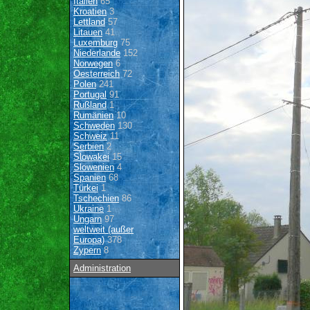
Italien
65
Kroatien
3
Lettland
57
Litauen
41
Luxemburg
75
Niederlande
152
Norwegen
6
Oesterreich
72
Polen
241
Portugal
91
Rußland
1
Rumänien
10
Schweden
130
Schweiz
11
Serbien
2
Slowakei
15
Slowenien
4
Spanien
68
Türkei
1
Tschechien
86
Ukraine
1
Ungarn
97
weltweit (außer
Europa)
378
Zypern
8
Administration