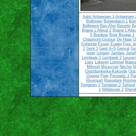
Aalst
Antwerpen 1
Antwerpen 
Büllingen
Bütgenbach 1
Büt
Bellegem
Ben Ahin
Beverlo
Bi
Braine L'Alleud 2
Braine L'Alle
5
Bredene
Bree
Brugge 1
Chaumont-Gistoux
De Haan
D
Eghezée
Essen
Eupen
Fize- l
2
Gent 3
Gent 4+5
Genval
Gr
Ieper
Izegem
Jambes
Jenef
Lembeek 1
Lembeek 2
Leuven
Liers
Lokeren
Lommel
Malei
Milmort
Mouscron
Néchin
N
Oostduinkerke-Koksijde
Oos
Ougree
Peer
Peruwelz 1
Pe
Rixensart
Roeselare
Rosme
Tongeren 1
Tongeren 2
Torhout
1
Willebroek 2
Xhend