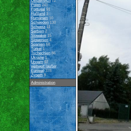
Oesterreich
72
Polen
241
Portugal
91
Rußland
1
Rumänien
10
Schweden
130
Schweiz
11
Serbien
2
Slowakei
15
Slowenien
4
Spanien
68
Türkei
1
Tschechien
86
Ukraine
1
Ungarn
97
weltweit (außer
Europa)
378
Zypern
8
Administration