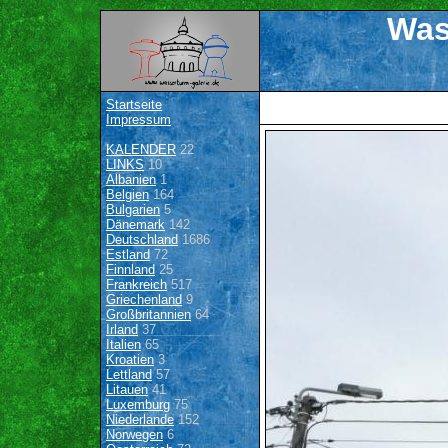
Was
Startseite
Impressum
KALENDER
22
LINKS
10
Albanien
1
Belgien
164
Bulgarien
5
Dänemark
142
Deutschland
1686
Estland
72
Finnland
25
Frankreich
517
Griechenland
9
Großbritannien
64
Irland
37
Italien
65
Kroatien
3
Lettland
57
Litauen
41
Luxemburg
75
Niederlande
152
Norwegen
6