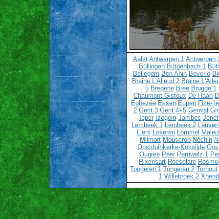
Aalst
Antwerpen 1
Antwerpen 
Büllingen
Bütgenbach 1
Büt
Bellegem
Ben Ahin
Beverlo
Bi
Braine L'Alleud 2
Braine L'Alle
5
Bredene
Bree
Brugge 1
Chaumont-Gistoux
De Haan
D
Eghezée
Essen
Eupen
Fize- l
2
Gent 3
Gent 4+5
Genval
Gr
Ieper
Izegem
Jambes
Jenef
Lembeek 1
Lembeek 2
Leuven
Liers
Lokeren
Lommel
Malei
Milmort
Mouscron
Néchin
N
Oostduinkerke-Koksijde
Oos
Ougree
Peer
Peruwelz 1
Pe
Rixensart
Roeselare
Rosme
Tongeren 1
Tongeren 2
Torhout
1
Willebroek 2
Xhend