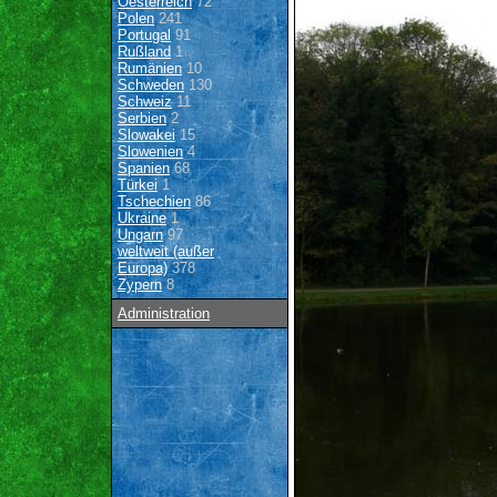
Oesterreich
72
Polen
241
Portugal
91
Rußland
1
Rumänien
10
Schweden
130
Schweiz
11
Serbien
2
Slowakei
15
Slowenien
4
Spanien
68
Türkei
1
Tschechien
86
Ukraine
1
Ungarn
97
weltweit (außer
Europa)
378
Zypern
8
Administration