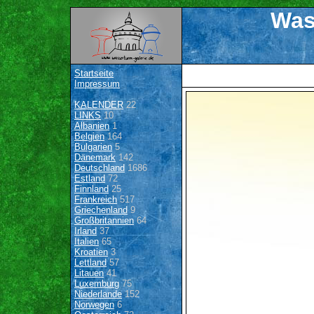
Was
Startseite
Impressum
KALENDER
22
LINKS
10
Albanien
1
Belgien
164
Bulgarien
5
Dänemark
142
Deutschland
1686
Estland
72
Finnland
25
Frankreich
517
Griechenland
9
Großbritannien
64
Irland
37
Italien
65
Kroatien
3
Lettland
57
Litauen
41
Luxemburg
75
Niederlande
152
Norwegen
6