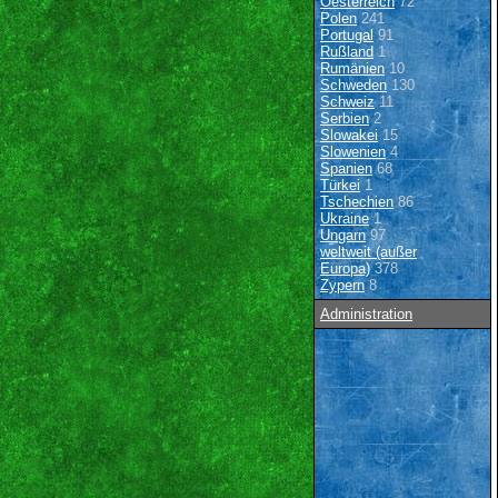
Oesterreich
72
Polen
241
Portugal
91
Rußland
1
Rumänien
10
Schweden
130
Schweiz
11
Serbien
2
Slowakei
15
Slowenien
4
Spanien
68
Türkei
1
Tschechien
86
Ukraine
1
Ungarn
97
weltweit (außer
Europa)
378
Zypern
8
Administration