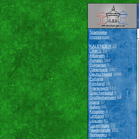
Startseite
Impressum
KALENDER
22
LINKS
10
Albanien
1
Belgien
164
Bulgarien
5
Dänemark
142
Deutschland
1686
Estland
72
Finnland
25
Frankreich
517
Griechenland
9
Großbritannien
64
Irland
37
Italien
65
Kroatien
3
Lettland
57
Litauen
41
Luxemburg
75
Niederlande
152
Norwegen
6