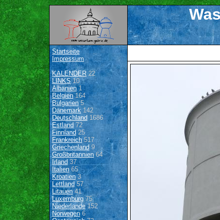
Was
Startseite
Impressum
KALENDER
22
LINKS
10
Albanien
1
Belgien
164
Bulgarien
5
Dänemark
142
Deutschland
1686
Estland
72
Finnland
25
Frankreich
517
Griechenland
9
Großbritannien
64
Irland
37
Italien
65
Kroatien
3
Lettland
57
Litauen
41
Luxemburg
75
Niederlande
152
Norwegen
6