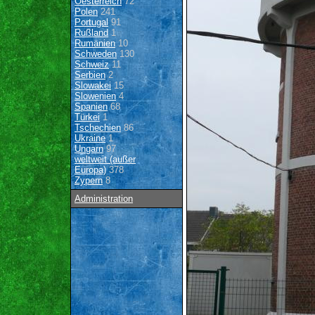
Oesterreich
72
Polen
241
Portugal
91
Rußland
1
Rumänien
10
Schweden
130
Schweiz
11
Serbien
2
Slowakei
15
Slowenien
4
Spanien
68
Türkei
1
Tschechien
86
Ukraine
1
Ungarn
97
weltweit (außer
Europa)
378
Zypern
8
Administration