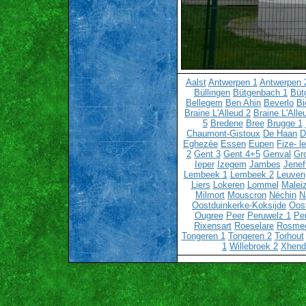
Aalst
Antwerpen 1
Antwerpen 
Büllingen
Bütgenbach 1
Büt
Bellegem
Ben Ahin
Beverlo
Bi
Braine L'Alleud 2
Braine L'Alle
5
Bredene
Bree
Brugge 1
Chaumont-Gistoux
De Haan
D
Eghezée
Essen
Eupen
Fize- l
2
Gent 3
Gent 4+5
Genval
Gr
Ieper
Izegem
Jambes
Jenef
Lembeek 1
Lembeek 2
Leuven
Liers
Lokeren
Lommel
Malei
Milmort
Mouscron
Néchin
N
Oostduinkerke-Koksijde
Oos
Ougree
Peer
Peruwelz 1
Pe
Rixensart
Roeselare
Rosme
Tongeren 1
Tongeren 2
Torhout
1
Willebroek 2
Xhend