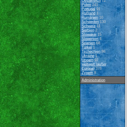
Oesterreich
72
Polen
241
Portugal
91
Rußland
1
Rumänien
10
Schweden
130
Schweiz
11
Serbien
2
Slowakei
15
Slowenien
4
Spanien
68
Türkei
1
Tschechien
86
Ukraine
1
Ungarn
97
weltweit (außer
Europa)
378
Zypern
8
Administration