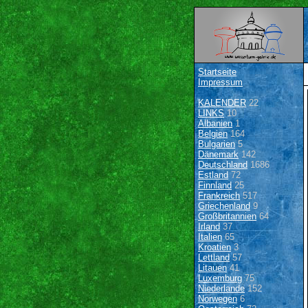
Startseite
Impressum
KALENDER
22
LINKS
10
Albanien
1
Belgien
164
Bulgarien
5
Dänemark
142
Deutschland
1686
Estland
72
Finnland
25
Frankreich
517
Griechenland
9
Großbritannien
64
Irland
37
Italien
65
Kroatien
3
Lettland
57
Litauen
41
Luxemburg
75
Niederlande
152
Norwegen
6