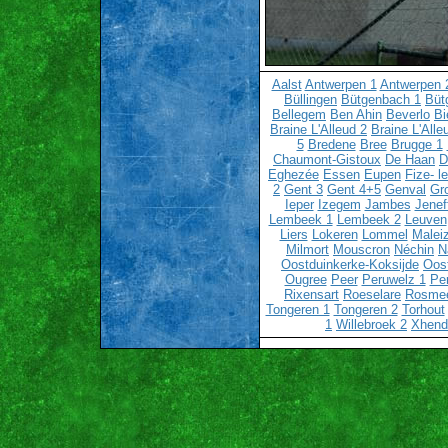
Aalst
Antwerpen 1
Antwerpen 
Büllingen
Bütgenbach 1
Büt
Bellegem
Ben Ahin
Beverlo
Bi
Braine L'Alleud 2
Braine L'Alle
5
Bredene
Bree
Brugge 1
Chaumont-Gistoux
De Haan
D
Eghezée
Essen
Eupen
Fize- l
2
Gent 3
Gent 4+5
Genval
Gr
Ieper
Izegem
Jambes
Jenef
Lembeek 1
Lembeek 2
Leuven
Liers
Lokeren
Lommel
Malei
Milmort
Mouscron
Néchin
N
Oostduinkerke-Koksijde
Oos
Ougree
Peer
Peruwelz 1
Pe
Rixensart
Roeselare
Rosme
Tongeren 1
Tongeren 2
Torhout
1
Willebroek 2
Xhend