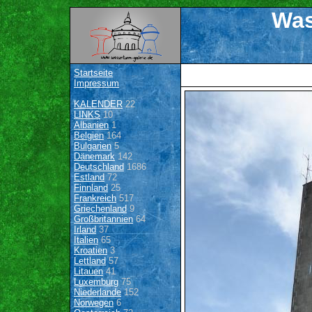
Was
Startseite
Impressum
KALENDER
22
LINKS
10
Albanien
1
Belgien
164
Bulgarien
5
Dänemark
142
Deutschland
1686
Estland
72
Finnland
25
Frankreich
517
Griechenland
9
Großbritannien
64
Irland
37
Italien
65
Kroatien
3
Lettland
57
Litauen
41
Luxemburg
75
Niederlande
152
Norwegen
6