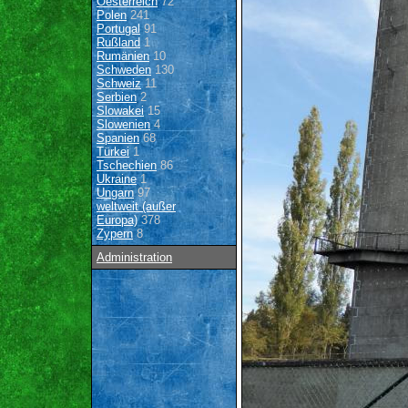
Oesterreich
72
Polen
241
Portugal
91
Rußland
1
Rumänien
10
Schweden
130
Schweiz
11
Serbien
2
Slowakei
15
Slowenien
4
Spanien
68
Türkei
1
Tschechien
86
Ukraine
1
Ungarn
97
weltweit (außer
Europa)
378
Zypern
8
Administration