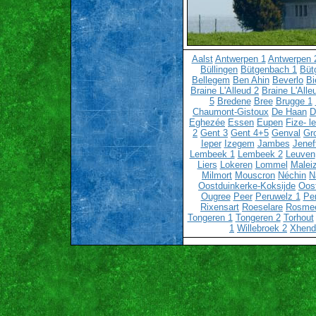
Aalst
Antwerpen 1
Antwerpen 
Büllingen
Bütgenbach 1
Büt
Bellegem
Ben Ahin
Beverlo
Bi
Braine L'Alleud 2
Braine L'Alle
5
Bredene
Bree
Brugge 1
Chaumont-Gistoux
De Haan
D
Eghezée
Essen
Eupen
Fize- l
2
Gent 3
Gent 4+5
Genval
Gr
Ieper
Izegem
Jambes
Jenef
Lembeek 1
Lembeek 2
Leuven
Liers
Lokeren
Lommel
Malei
Milmort
Mouscron
Néchin
N
Oostduinkerke-Koksijde
Oos
Ougree
Peer
Peruwelz 1
Pe
Rixensart
Roeselare
Rosme
Tongeren 1
Tongeren 2
Torhout
1
Willebroek 2
Xhend