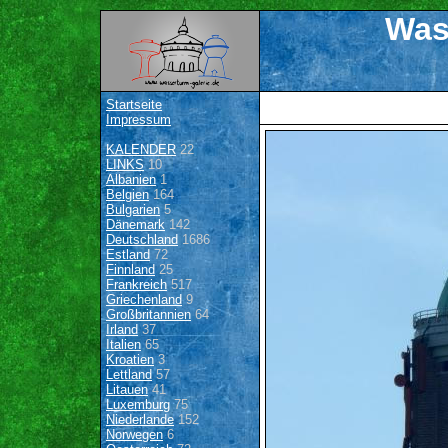
Was
Startseite
Impressum
KALENDER
22
LINKS
10
Albanien
1
Belgien
164
Bulgarien
5
Dänemark
142
Deutschland
1686
Estland
72
Finnland
25
Frankreich
517
Griechenland
9
Großbritannien
64
Irland
37
Italien
65
Kroatien
3
Lettland
57
Litauen
41
Luxemburg
75
Niederlande
152
Norwegen
6