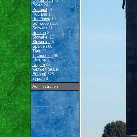
Oesterreich
72
Polen
241
Portugal
91
Rußland
1
Rumänien
10
Schweden
130
Schweiz
11
Serbien
2
Slowakei
15
Slowenien
4
Spanien
68
Türkei
1
Tschechien
86
Ukraine
1
Ungarn
97
weltweit (außer
Europa)
378
Zypern
8
Administration