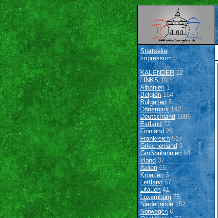
Startseite
Impressum
KALENDER
22
LINKS
10
Albanien
1
Belgien
164
Bulgarien
5
Dänemark
142
Deutschland
1686
Estland
72
Finnland
25
Frankreich
517
Griechenland
9
Großbritannien
64
Irland
37
Italien
65
Kroatien
3
Lettland
57
Litauen
41
Luxemburg
75
Niederlande
152
Norwegen
6