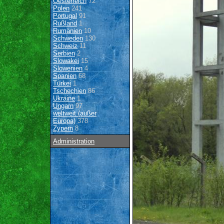
Oesterreich
72
Polen
241
Portugal
91
Rußland
1
Rumänien
10
Schweden
130
Schweiz
11
Serbien
2
Slowakei
15
Slowenien
4
Spanien
68
Türkei
1
Tschechien
86
Ukraine
1
Ungarn
97
weltweit (außer
Europa)
378
Zypern
8
Administration