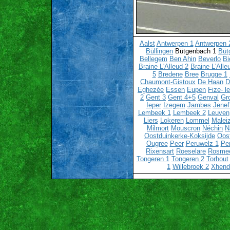
Aalst
Antwerpen 1
Antwerpen 
Büllingen
Bütgenbach 1
Büt
Bellegem
Ben Ahin
Beverlo
Bi
Braine L'Alleud 2
Braine L'Alle
5
Bredene
Bree
Brugge 1
Chaumont-Gistoux
De Haan
D
Eghezée
Essen
Eupen
Fize- l
2
Gent 3
Gent 4+5
Genval
Gr
Ieper
Izegem
Jambes
Jenef
Lembeek 1
Lembeek 2
Leuven
Liers
Lokeren
Lommel
Malei
Milmort
Mouscron
Néchin
N
Oostduinkerke-Koksijde
Oos
Ougree
Peer
Peruwelz 1
Pe
Rixensart
Roeselare
Rosme
Tongeren 1
Tongeren 2
Torhout
1
Willebroek 2
Xhend