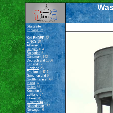
Was
Startseite
Impressum
KALENDER
22
LINKS
10
Albanien
1
Belgien
164
Bulgarien
5
Dänemark
142
Deutschland
1686
Estland
72
Finnland
25
Frankreich
517
Griechenland
9
Großbritannien
64
Irland
37
Italien
65
Kroatien
3
Lettland
57
Litauen
41
Luxemburg
75
Niederlande
152
Norwegen
6