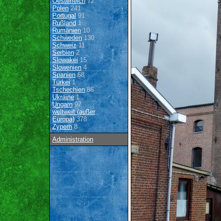
Oesterreich
72
Polen
241
Portugal
91
Rußland
1
Rumänien
10
Schweden
130
Schweiz
11
Serbien
2
Slowakei
15
Slowenien
4
Spanien
68
Türkei
1
Tschechien
86
Ukraine
1
Ungarn
97
weltweit (außer
Europa)
378
Zypern
8
Administration