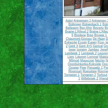
Aalst
Antwerpen 1
Antwerpen 
Büllingen
Bütgenbach 1
Büt
Bellegem
Ben Ahin
Beverlo
Bi
Braine L'Alleud 2
Braine L'Alle
5
Bredene
Bree
Brugge 1
Chaumont-Gistoux
De Haan
D
Eghezée
Essen
Eupen
Fize- l
2
Gent 3
Gent 4+5
Genval
Gr
Ieper
Izegem
Jambes
Jenef
Lembeek 1
Lembeek 2
Leuven
Liers
Lokeren
Lommel
Malei
Milmort
Mouscron
Néchin
N
Oostduinkerke-Koksijde
Oos
Ougree
Peer
Peruwelz 1
Pe
Rixensart
Roeselare
Rosme
Tongeren 1
Tongeren 2
Torhout
1
Willebroek 2
Xhend