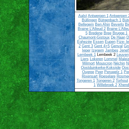
Aalst
Antwerpen 1
Antwerpen 
Büllingen
Bütgenbach 1
Büt
Bellegem
Ben Ahin
Beverlo
Bi
Braine L'Alleud 2
Braine L'Alle
5
Bredene
Bree
Brugge 1
Chaumont-Gistoux
De Haan
D
Eghezée
Essen
Eupen
Fize- l
2
Gent 3
Gent 4+5
Genval
Gr
Ieper
Izegem
Jambes
Jenef
Lembeek 1
Lembeek 2
Leuven
Liers
Lokeren
Lommel
Malei
Milmort
Mouscron
Néchin
N
Oostduinkerke-Koksijde
Oos
Ougree
Peer
Peruwelz 1
Pe
Rixensart
Roeselare
Rosme
Tongeren 1
Tongeren 2
Torhout
1
Willebroek 2
Xhend