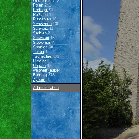
Oesterreich
72
Polen
241
Portugal
91
Rußland
1
Rumänien
10
Schweden
130
Schweiz
11
Serbien
2
Slowakei
15
Slowenien
4
Spanien
68
Türkei
1
Tschechien
86
Ukraine
1
Ungarn
97
weltweit (außer
Europa)
378
Zypern
8
Administration