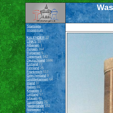
Was
Startseite
Impressum
KALENDER
22
LINKS
10
Albanien
1
Belgien
164
Bulgarien
5
Dänemark
142
Deutschland
1686
Estland
72
Finnland
25
Frankreich
517
Griechenland
9
Großbritannien
64
Irland
37
Italien
65
Kroatien
3
Lettland
57
Litauen
41
Luxemburg
75
Niederlande
152
Norwegen
6