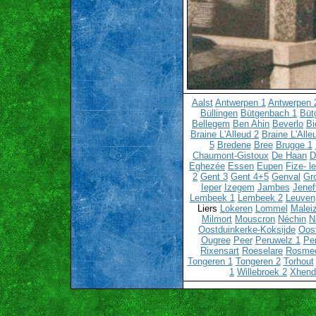
Aalst
Antwerpen 1
Antwerpen 
Büllingen
Bütgenbach 1
Büt
Bellegem
Ben Ahin
Beverlo
Bi
Braine L'Alleud 2
Braine L'Alle
5
Bredene
Bree
Brugge 1
Chaumont-Gistoux
De Haan
D
Eghezée
Essen
Eupen
Fize- l
2
Gent 3
Gent 4+5
Genval
Gr
Ieper
Izegem
Jambes
Jenef
Lembeek 1
Lembeek 2
Leuven
Liers
Lokeren
Lommel
Malei
Milmort
Mouscron
Néchin
N
Oostduinkerke-Koksijde
Oos
Ougree
Peer
Peruwelz 1
Pe
Rixensart
Roeselare
Rosme
Tongeren 1
Tongeren 2
Torhout
1
Willebroek 2
Xhend