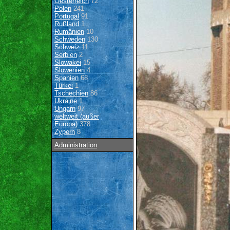
Oesterreich
72
Polen
241
Portugal
91
Rußland
1
Rumänien
10
Schweden
130
Schweiz
11
Serbien
2
Slowakei
15
Slowenien
4
Spanien
68
Türkei
1
Tschechien
86
Ukraine
1
Ungarn
97
weltweit (außer
Europa)
378
Zypern
8
Administration