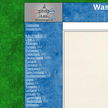
Was
Startseite
Impressum
KALENDER
22
LINKS
10
Albanien
1
Belgien
164
Bulgarien
5
Dänemark
142
Deutschland
1686
Estland
72
Finnland
25
Frankreich
517
Griechenland
9
Großbritannien
64
Irland
37
Italien
65
Kroatien
3
Lettland
57
Litauen
41
Luxemburg
75
Niederlande
152
Norwegen
6