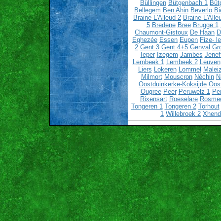
Büllingen
Bütgenbach 1
Büt
Bellegem
Ben Ahin
Beverlo
Bi
Braine L'Alleud 2
Braine L'Alle
5
Bredene
Bree
Brugge 1
Chaumont-Gistoux
De Haan
D
Eghezée
Essen
Eupen
Fize- l
2
Gent 3
Gent 4+5
Genval
Gr
Ieper
Izegem
Jambes
Jenef
Lembeek 1
Lembeek 2
Leuven
Liers
Lokeren
Lommel
Malei
Milmort
Mouscron
Néchin
N
Oostduinkerke-Koksijde
Oos
Ougree
Peer
Peruwelz 1
Pe
Rixensart
Roeselare
Rosme
Tongeren 1
Tongeren 2
Torhout
1
Willebroek 2
Xhend