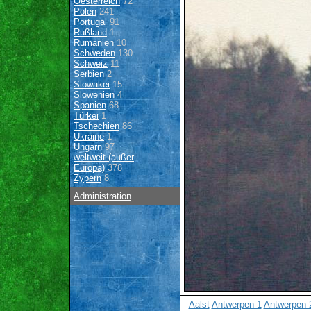
Oesterreich
72
Polen
241
Portugal
91
Rußland
1
Rumänien
10
Schweden
130
Schweiz
11
Serbien
2
Slowakei
15
Slowenien
4
Spanien
68
Türkei
1
Tschechien
86
Ukraine
1
Ungarn
97
weltweit (außer
Europa)
378
Zypern
8
Administration
Aalst
Antwerpen 1
Antwerpen 