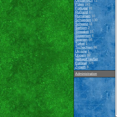
Oesterreich
72
Polen
241
Portugal
91
Rußland
1
Rumänien
10
Schweden
130
Schweiz
11
Serbien
2
Slowakei
15
Slowenien
4
Spanien
68
Türkei
1
Tschechien
86
Ukraine
1
Ungarn
97
weltweit (außer
Europa)
378
Zypern
8
Administration