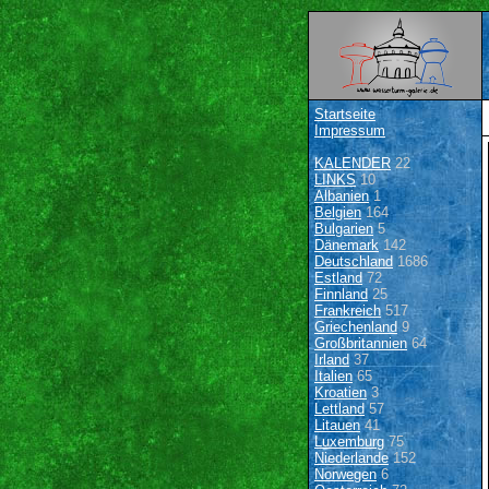
Startseite
Impressum
KALENDER
22
LINKS
10
Albanien
1
Belgien
164
Bulgarien
5
Dänemark
142
Deutschland
1686
Estland
72
Finnland
25
Frankreich
517
Griechenland
9
Großbritannien
64
Irland
37
Italien
65
Kroatien
3
Lettland
57
Litauen
41
Luxemburg
75
Niederlande
152
Norwegen
6