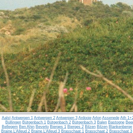
Aalst
Antwerpen 1
Antwerpen 2
Antwerpen 3
Ardooie
Arlon
Assenede
Ath 1+
Büllingen
Bütgenbach 1
Bütgenbach 2
Bütgenbach 3
Balen
Bastogne
Bee
Bellegem
Ben Ahin
Beverlo
Bierges 1
Bierges 2
Bilzen
Bilzen
Blankenberge
Braine L'Alleud 2
Braine L'Alleud 3
Brasschaat 1
Brasschaat 2
Brasschaat 3