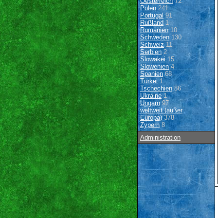
Oesterreich
72
Polen
241
Portugal
91
Rußland
1
Rumänien
10
Schweden
130
Schweiz
11
Serbien
2
Slowakei
15
Slowenien
4
Spanien
68
Türkei
1
Tschechien
86
Ukraine
1
Ungarn
97
weltweit (außer
Europa)
378
Zypern
8
Administration