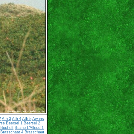
2
Ath 3
Ath 4
Ath 5
Awans
rse
Beersel 1
Beersel 2
Bocholt
Braine L'Alleud 1
Brasschaat 4
Brasschaat