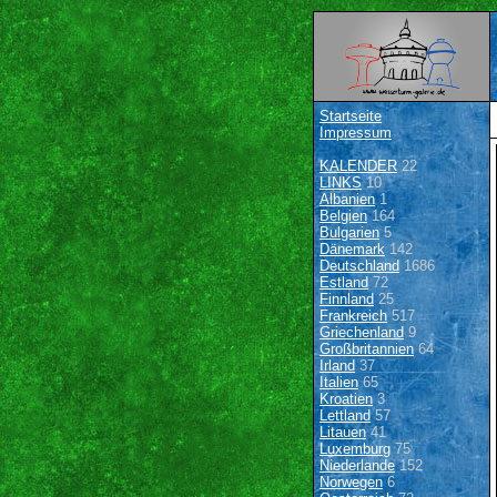
Startseite
Impressum
KALENDER
22
LINKS
10
Albanien
1
Belgien
164
Bulgarien
5
Dänemark
142
Deutschland
1686
Estland
72
Finnland
25
Frankreich
517
Griechenland
9
Großbritannien
64
Irland
37
Italien
65
Kroatien
3
Lettland
57
Litauen
41
Luxemburg
75
Niederlande
152
Norwegen
6