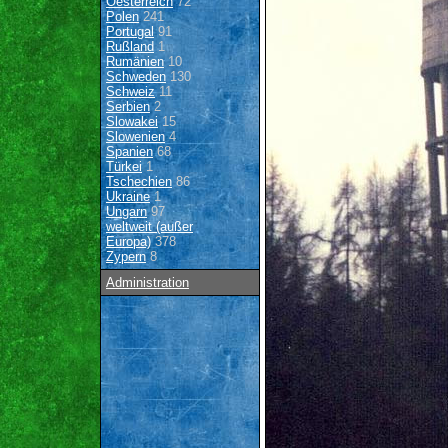
Oesterreich
72
Polen
241
Portugal
91
Rußland
1
Rumänien
10
Schweden
130
Schweiz
11
Serbien
2
Slowakei
15
Slowenien
4
Spanien
68
Türkei
1
Tschechien
86
Ukraine
1
Ungarn
97
weltweit (außer
Europa)
378
Zypern
8
Administration