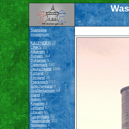
Was
Startseite
Impressum
KALENDER
22
LINKS
10
Albanien
1
Belgien
164
Bulgarien
5
Dänemark
142
Deutschland
1686
Estland
72
Finnland
25
Frankreich
517
Griechenland
9
Großbritannien
64
Irland
37
Italien
65
Kroatien
3
Lettland
57
Litauen
41
Luxemburg
75
Niederlande
152
Norwegen
6