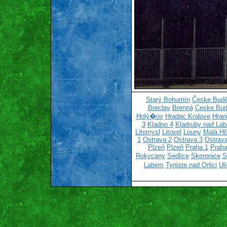
Starý Bohumín
Česke Budě
Breclav
Brenná
Ceske Bud
Holý�ov
Hradec Kralove
Hran
3
Kladno 4
Kladruby nad La
Litomysl
Litovel
Louny
Malá Hř
1
Ostrava 2
Ostrava 3
Ostrava
Plzeň
Plzeň
Praha 1
Praha
Rokycany
Sedlice
Skoronice
S
Labem
Tyniste nad Orlici
Ul