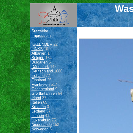
Was
Startseite
Impressum
KALENDER
22
LINKS
10
Albanien
1
Belgien
164
Bulgarien
5
Dänemark
142
Deutschland
1686
Estland
72
Finnland
25
Frankreich
517
Griechenland
9
Großbritannien
64
Irland
37
Italien
65
Kroatien
3
Lettland
57
Litauen
41
Luxemburg
75
Niederlande
152
Norwegen
6