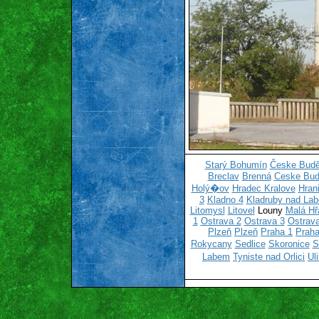
Starý Bohumín
Česke Budě
Breclav
Brenná
Ceske Bud
Holý�ov
Hradec Kralove
Hran
3
Kladno 4
Kladruby nad La
Litomysl
Litovel
Louny
Malá Hř
1
Ostrava 2
Ostrava 3
Ostrava
Plzeň
Plzeň
Praha 1
Praha
Rokycany
Sedlice
Skoronice
S
Labem
Tyniste nad Orlici
Ul