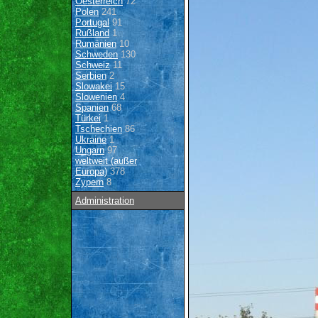
Oesterreich
72
Polen
241
Portugal
91
Rußland
1
Rumänien
10
Schweden
130
Schweiz
11
Serbien
2
Slowakei
15
Slowenien
4
Spanien
68
Türkei
1
Tschechien
86
Ukraine
1
Ungarn
97
weltweit (außer
Europa)
378
Zypern
8
Administration