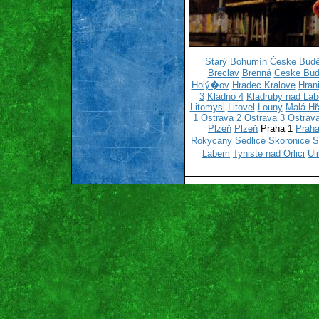
Starý Bohumín
Česke Budě
Breclav
Brenná
Ceske Bud
Holý�ov
Hradec Kralove
Hran
3
Kladno 4
Kladruby nad La
Litomysl
Litovel
Louny
Malá Hř
1
Ostrava 2
Ostrava 3
Ostrava
Plzeň
Plzeň
Praha 1
Praha
Rokycany
Sedlice
Skoronice
S
Labem
Tyniste nad Orlici
Ul