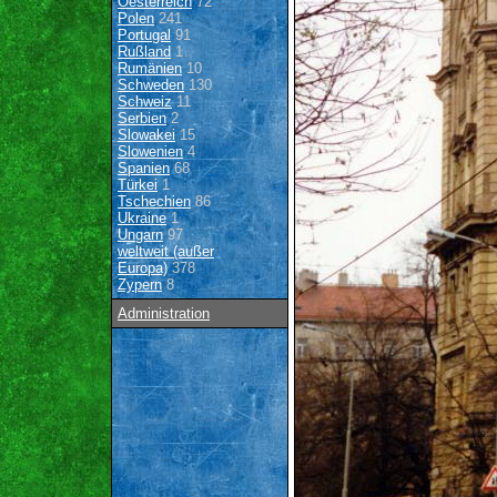
Oesterreich
72
Polen
241
Portugal
91
Rußland
1
Rumänien
10
Schweden
130
Schweiz
11
Serbien
2
Slowakei
15
Slowenien
4
Spanien
68
Türkei
1
Tschechien
86
Ukraine
1
Ungarn
97
weltweit (außer
Europa)
378
Zypern
8
Administration