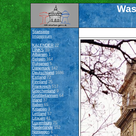
Was
Startseite
Impressum
KALENDER
22
LINKS
10
Albanien
1
Belgien
164
Bulgarien
5
Dänemark
142
Deutschland
1686
Estland
72
Finnland
25
Frankreich
517
Griechenland
9
Großbritannien
64
Irland
37
Italien
65
Kroatien
3
Lettland
57
Litauen
41
Luxemburg
75
Niederlande
152
Norwegen
6