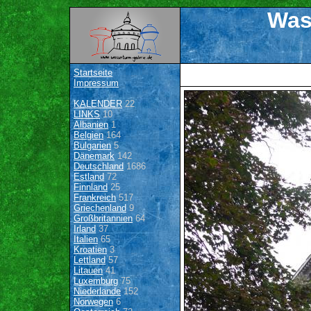
Was
Startseite
Impressum
KALENDER
22
LINKS
10
Albanien
1
Belgien
164
Bulgarien
5
Dänemark
142
Deutschland
1686
Estland
72
Finnland
25
Frankreich
517
Griechenland
9
Großbritannien
64
Irland
37
Italien
65
Kroatien
3
Lettland
57
Litauen
41
Luxemburg
75
Niederlande
152
Norwegen
6