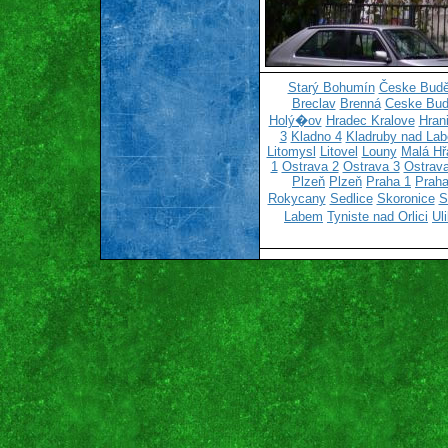
Starý Bohumín
Česke Budě
Breclav
Brenná
Ceske Bud
Holý�ov
Hradec Kralove
Hran
3
Kladno 4
Kladruby nad La
Litomysl
Litovel
Louny
Malá Hř
1
Ostrava 2
Ostrava 3
Ostrava
Plzeň
Plzeň
Praha 1
Praha
Rokycany
Sedlice
Skoronice
S
Labem
Tyniste nad Orlici
Ul