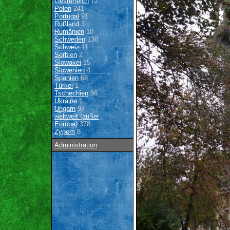
Oesterreich
72
Polen
241
Portugal
91
Rußland
1
Rumänien
10
Schweden
130
Schweiz
11
Serbien
2
Slowakei
15
Slowenien
4
Spanien
68
Türkei
1
Tschechien
86
Ukraine
1
Ungarn
97
weltweit (außer
Europa)
378
Zypern
8
Administration