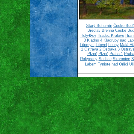
Starý Bohumín
Česke Budě
Breclav
Brenná
Ceske Bud
Holý�ov
Hradec Kralove
Hran
3
Kladno 4
Kladruby nad La
Litomysl
Litovel
Louny
Malá Hř
1
Ostrava 2
Ostrava 3
Ostrava
Plzeň
Plzeň
Praha 1
Praha
Rokycany
Sedlice
Skoronice
S
Labem
Tyniste nad Orlici
Ul