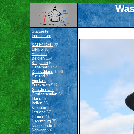
Was
Startseite
Impressum
KALENDER
22
LINKS
10
Albanien
1
Belgien
164
Bulgarien
5
Dänemark
142
Deutschland
1686
Estland
72
Finnland
25
Frankreich
517
Griechenland
9
Großbritannien
64
Irland
37
Italien
65
Kroatien
3
Lettland
57
Litauen
41
Luxemburg
75
Niederlande
152
Norwegen
6