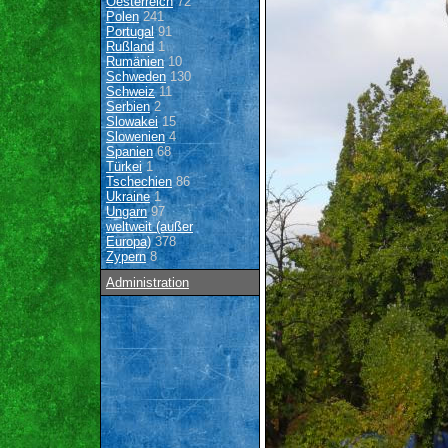
Oesterreich
72
Polen
241
Portugal
91
Rußland
1
Rumänien
10
Schweden
130
Schweiz
11
Serbien
2
Slowakei
15
Slowenien
4
Spanien
68
Türkei
1
Tschechien
86
Ukraine
1
Ungarn
97
weltweit (außer
Europa)
378
Zypern
8
Administration