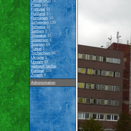
Oesterreich
72
Polen
241
Portugal
91
Rußland
1
Rumänien
10
Schweden
130
Schweiz
11
Serbien
2
Slowakei
15
Slowenien
4
Spanien
68
Türkei
1
Tschechien
86
Ukraine
1
Ungarn
97
weltweit (außer
Europa)
378
Zypern
8
Administration