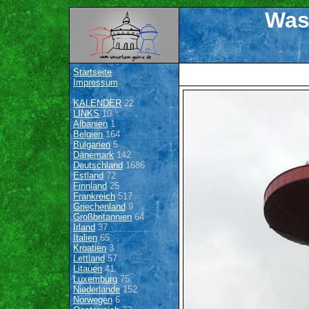
Was
Startseite
Impressum
KALENDER
22
LINKS
10
Albanien
1
Belgien
164
Bulgarien
5
Dänemark
142
Deutschland
1686
Estland
72
Finnland
25
Frankreich
517
Griechenland
9
Großbritannien
64
Irland
37
Italien
65
Kroatien
3
Lettland
57
Litauen
41
Luxemburg
75
Niederlande
152
Norwegen
6