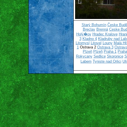
Starý Bohumín
Česke Budě
Breclav
Brenná
Ceske Bud
Holý�ov
Hradec Kralove
Hran
3
Kladno 4
Kladruby nad La
Litomysl
Litovel
Louny
Malá Hř
1
Ostrava 2
Ostrava 3
Ostrava
Plzeň
Plzeň
Praha 1
Praha
Rokycany
Sedlice
Skoronice
S
Labem
Tyniste nad Orlici
Ul