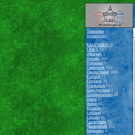
Startseite
Impressum
KALENDER
22
LINKS
10
Albanien
1
Belgien
164
Bulgarien
5
Dänemark
142
Deutschland
1686
Estland
72
Finnland
25
Frankreich
517
Griechenland
9
Großbritannien
64
Irland
37
Italien
65
Kroatien
3
Lettland
57
Litauen
41
Luxemburg
75
Niederlande
152
Norwegen
6