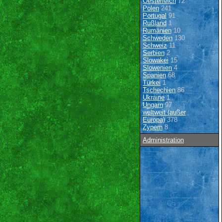
Oesterreich
72
Polen
241
Portugal
91
Rußland
1
Rumänien
10
Schweden
130
Schweiz
11
Serbien
2
Slowakei
15
Slowenien
4
Spanien
68
Türkei
1
Tschechien
86
Ukraine
1
Ungarn
97
weltweit (außer
Europa)
378
Zypern
8
Administration