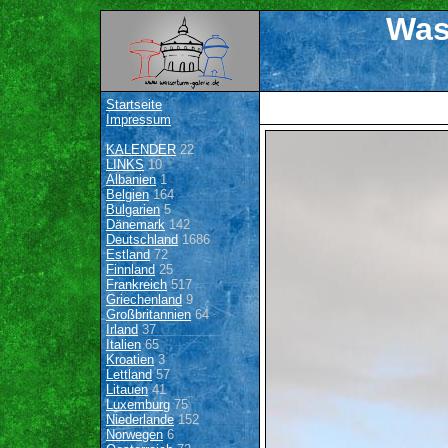
Was
Startseite
Impressum
KALENDER
22
LINKS
10
Albanien
1
Belgien
164
Bulgarien
5
Dänemark
142
Deutschland
1686
Estland
72
Finnland
25
Frankreich
517
Griechenland
9
Großbritannien
64
Irland
37
Italien
65
Kroatien
3
Lettland
57
Litauen
41
Luxemburg
75
Niederlande
152
Norwegen
6