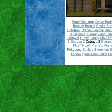
Starý Bohumín
Česke Budě
Breclav
Brenná
Ceske Bud
Holý�ov
Hradec Kralove
Hran
3
Kladno 4
Kladruby nad La
Litomysl
Litovel
Louny
Malá Hř
1
Ostrava 2
Ostrava 3
Ostrava
Plzeň
Plzeň
Praha 1
Praha
Rokycany
Sedlice
Skoronice
S
Labem
Tyniste nad Orlici
Ul