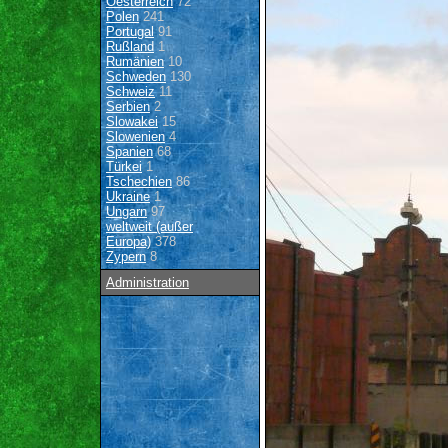
Oesterreich
72
Polen
241
Portugal
91
Rußland
1
Rumänien
10
Schweden
130
Schweiz
11
Serbien
2
Slowakei
15
Slowenien
4
Spanien
68
Türkei
1
Tschechien
86
Ukraine
1
Ungarn
97
weltweit (außer
Europa)
378
Zypern
8
Administration