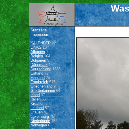
Was
Startseite
Impressum
KALENDER
22
LINKS
10
Albanien
1
Belgien
164
Bulgarien
5
Dänemark
142
Deutschland
1686
Estland
72
Finnland
25
Frankreich
517
Griechenland
9
Großbritannien
64
Irland
37
Italien
65
Kroatien
3
Lettland
57
Litauen
41
Luxemburg
75
Niederlande
152
Norwegen
6