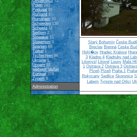
Oesterreich
72
Polen
241
Portugal
91
Rußland
1
Rumänien
10
Schweden
130
Schweiz
11
Serbien
2
Slowakei
15
Slowenien
4
Starý Bohumín
Česke Budě
Spanien
68
Breclav
Brenná
Ceske Bud
Türkei
1
Holý�ov
Hradec Kralove
Hran
Tschechien
86
3
Kladno 4
Kladruby nad La
Ukraine
1
Litomysl
Litovel
Louny
Malá Hř
Ungarn
97
1
Ostrava 2
Ostrava 3
Ostrava
weltweit (außer
Plzeň
Plzeň
Praha 1
Praha
Europa)
378
Rokycany
Sedlice
Skoronice
S
Zypern
8
Labem
Tyniste nad Orlici
Ul
Administration