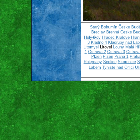
Starý Bohumín
Česke Budě
Breclav
Brenná
Ceske Bud
Holý�ov
Hradec Kralove
Hran
3
Kladno 4
Kladruby nad La
Litomysl
Litovel
Louny
Malá Hř
1
Ostrava 2
Ostrava 3
Ostrava
Plzeň
Plzeň
Praha 1
Praha
Rokycany
Sedlice
Skoronice
S
Labem
Tyniste nad Orlici
Ul