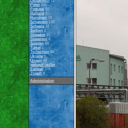
Oesterreich
72
Polen
241
Portugal
91
Rußland
1
Rumänien
10
Schweden
130
Schweiz
11
Serbien
2
Slowakei
15
Slowenien
4
Spanien
68
Türkei
1
Tschechien
86
Ukraine
1
Ungarn
97
weltweit (außer
Europa)
378
Zypern
8
Administration