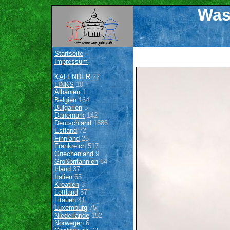
Was
Startseite
Impressum
KALENDER
22
LINKS
10
Albanien
1
Belgien
164
Bulgarien
5
Dänemark
142
Deutschland
1686
Estland
72
Finnland
25
Frankreich
517
Griechenland
9
Großbritannien
64
Irland
37
Italien
65
Kroatien
3
Lettland
57
Litauen
41
Luxemburg
75
Niederlande
152
Norwegen
6