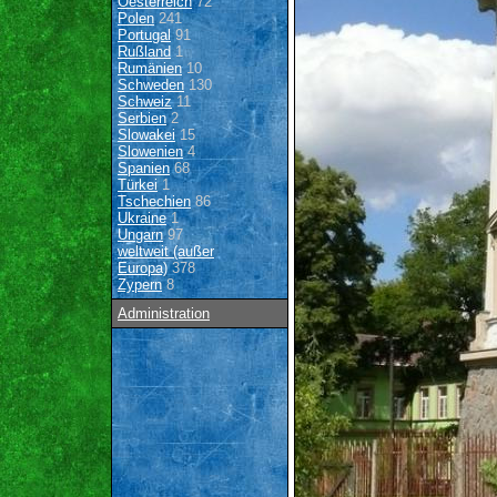
Oesterreich
72
Polen
241
Portugal
91
Rußland
1
Rumänien
10
Schweden
130
Schweiz
11
Serbien
2
Slowakei
15
Slowenien
4
Spanien
68
Türkei
1
Tschechien
86
Ukraine
1
Ungarn
97
weltweit (außer
Europa)
378
Zypern
8
Administration