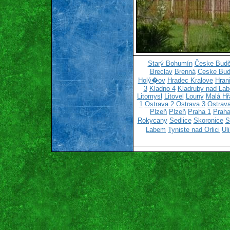
Starý Bohumín
Česke Budě
Breclav
Brenná
Ceske Bud
Holý�ov
Hradec Kralove
Hran
3
Kladno 4
Kladruby nad La
Litomysl
Litovel
Louny
Malá Hř
1
Ostrava 2
Ostrava 3
Ostrava
Plzeň
Plzeň
Praha 1
Praha
Rokycany
Sedlice
Skoronice
S
Labem
Tyniste nad Orlici
Ul