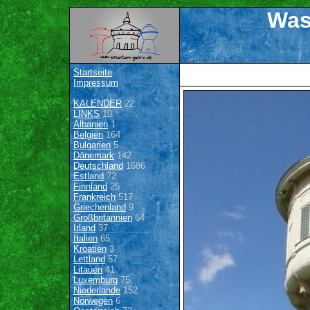
Was
Startseite
Impressum
KALENDER
22
LINKS
10
Albanien
1
Belgien
164
Bulgarien
5
Dänemark
142
Deutschland
1686
Estland
72
Finnland
25
Frankreich
517
Griechenland
9
Großbritannien
64
Irland
37
Italien
65
Kroatien
3
Lettland
57
Litauen
41
Luxemburg
75
Niederlande
152
Norwegen
6