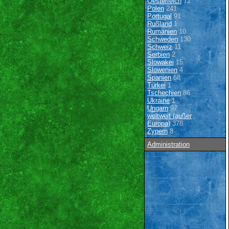
Oesterreich
72
Polen
241
Portugal
91
Rußland
1
Rumänien
10
Schweden
130
Schweiz
11
Serbien
2
Slowakei
15
Slowenien
4
Spanien
68
Türkei
1
Tschechien
86
Ukraine
1
Ungarn
97
weltweit (außer
Europa)
378
Zypern
8
Administration