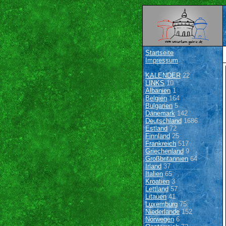
Startseite
Impressum
KALENDER
22
LINKS
10
Albanien
1
Belgien
164
Bulgarien
5
Dänemark
142
Deutschland
1686
Estland
72
Finnland
25
Frankreich
517
Griechenland
9
Großbritannien
64
Irland
37
Italien
65
Kroatien
3
Lettland
57
Litauen
41
Luxemburg
75
Niederlande
152
Norwegen
6