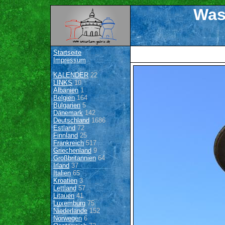
Was
Startseite
Impressum
KALENDER
22
LINKS
10
Albanien
1
Belgien
164
Bulgarien
5
Dänemark
142
Deutschland
1686
Estland
72
Finnland
25
Frankreich
517
Griechenland
9
Großbritannien
64
Irland
37
Italien
65
Kroatien
3
Lettland
57
Litauen
41
Luxemburg
75
Niederlande
152
Norwegen
6