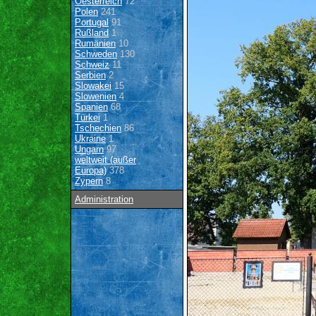
Oesterreich
72
Polen
241
Portugal
91
Rußland
1
Rumänien
10
Schweden
130
Schweiz
11
Serbien
2
Slowakei
15
Slowenien
4
Spanien
68
Türkei
1
Tschechien
86
Ukraine
1
Ungarn
97
weltweit (außer
Europa)
378
Zypern
8
Administration