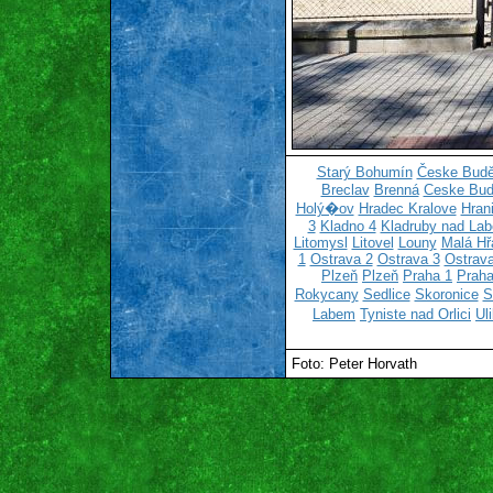
Starý Bohumín
Česke Budě
Breclav
Brenná
Ceske Bud
Holý�ov
Hradec Kralove
Hran
3
Kladno 4
Kladruby nad La
Litomysl
Litovel
Louny
Malá Hř
1
Ostrava 2
Ostrava 3
Ostrava
Plzeň
Plzeň
Praha 1
Praha
Rokycany
Sedlice
Skoronice
S
Labem
Tyniste nad Orlici
Ul
Foto: Peter Horvath