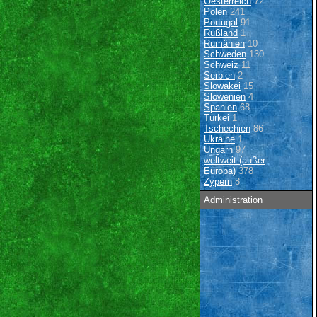
Oesterreich
72
Polen
241
Portugal
91
Rußland
1
Rumänien
10
Schweden
130
Schweiz
11
Serbien
2
Slowakei
15
Slowenien
4
Spanien
68
Türkei
1
Tschechien
86
Ukraine
1
Ungarn
97
weltweit (außer
Europa)
378
Zypern
8
Administration