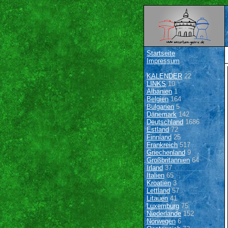
Startseite
Impressum
KALENDER
22
LINKS
10
Albanien
1
Belgien
164
Bulgarien
5
Dänemark
142
Deutschland
1686
Estland
72
Finnland
25
Frankreich
517
Griechenland
9
Großbritannien
64
Irland
37
Italien
65
Kroatien
3
Lettland
57
Litauen
41
Luxemburg
75
Niederlande
152
Norwegen
6