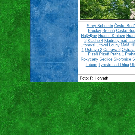
Starý Bohumín
Česke Budě
Breclav
Brenná
Ceske Bud
Holý�ov
Hradec Kralove
Hran
3
Kladno 4
Kladruby nad La
Litomysl
Litovel
Louny
Malá Hř
1
Ostrava 2
Ostrava 3
Ostrava
Plzeň
Plzeň
Praha 1
Praha
Rokycany
Sedlice
Skoronice
S
Labem
Tyniste nad Orlici
Ul
Foto: P. Horvath