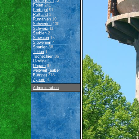
Oesterreich
72
Polen
241
Portugal
91
Rußland
1
Rumänien
10
Schweden
130
Schweiz
11
Serbien
2
Slowakei
15
Slowenien
4
Spanien
68
Türkei
1
Tschechien
86
Ukraine
1
Ungarn
97
weltweit (außer
Europa)
378
Zypern
8
Administration