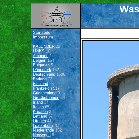
Was
Startseite
Impressum
KALENDER
22
LINKS
10
Albanien
1
Belgien
164
Bulgarien
5
Dänemark
142
Deutschland
1686
Estland
72
Finnland
25
Frankreich
517
Griechenland
9
Großbritannien
64
Irland
37
Italien
65
Kroatien
3
Lettland
57
Litauen
41
Luxemburg
75
Niederlande
152
Norwegen
6