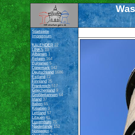
Was
Startseite
Impressum
KALENDER
22
LINKS
10
Albanien
1
Belgien
164
Bulgarien
5
Dänemark
142
Deutschland
1686
Estland
72
Finnland
25
Frankreich
517
Griechenland
9
Großbritannien
64
Irland
37
Italien
65
Kroatien
3
Lettland
57
Litauen
41
Luxemburg
75
Niederlande
152
Norwegen
6