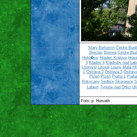
Starý Bohumín
Česke Budě
Breclav
Brenná
Ceske Bud
Holý�ov
Hradec Kralove
Hran
3
Kladno 4
Kladruby nad La
Litomysl
Litovel
Louny
Malá Hř
1
Ostrava 2
Ostrava 3
Ostrava
Plzeň
Plzeň
Praha 1
Praha
Rokycany
Sedlice
Skoronice
S
Labem
Tyniste nad Orlici
Ul
Foto: p. Horvath