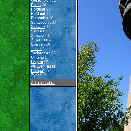
Oesterreich
72
Polen
241
Portugal
91
Rußland
1
Rumänien
10
Schweden
130
Schweiz
11
Serbien
2
Slowakei
15
Slowenien
4
Spanien
68
Türkei
1
Tschechien
86
Ukraine
1
Ungarn
97
weltweit (außer
Europa)
378
Zypern
8
Administration