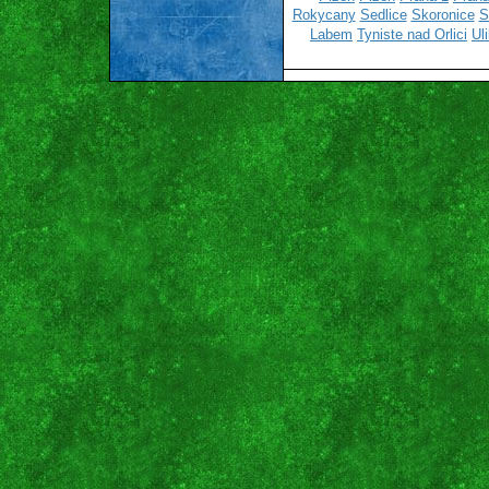
Rokycany
Sedlice
Skoronice
S
Labem
Tyniste nad Orlici
Ul