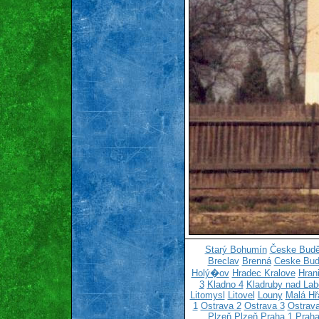
Starý Bohumín
Česke Budě
Breclav
Brenná
Ceske Bud
Holý�ov
Hradec Kralove
Hran
3
Kladno 4
Kladruby nad La
Litomysl
Litovel
Louny
Malá Hř
1
Ostrava 2
Ostrava 3
Ostrava
Plzeň
Plzeň
Praha 1
Praha