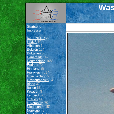
Was
Startseite
Impressum
KALENDER
22
LINKS
10
Albanien
1
Belgien
164
Bulgarien
5
Dänemark
142
Deutschland
1686
Estland
72
Finnland
25
Frankreich
517
Griechenland
9
Großbritannien
64
Irland
37
Italien
65
Kroatien
3
Lettland
57
Litauen
41
Luxemburg
75
Niederlande
152
Norwegen
6