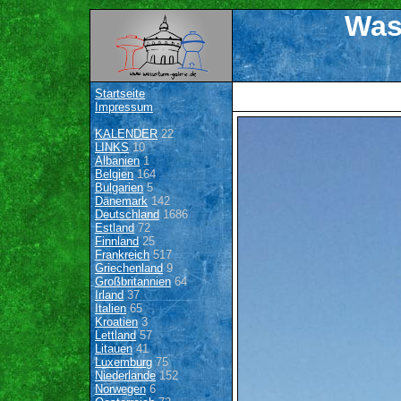
Was
Startseite
Impressum
KALENDER
22
LINKS
10
Albanien
1
Belgien
164
Bulgarien
5
Dänemark
142
Deutschland
1686
Estland
72
Finnland
25
Frankreich
517
Griechenland
9
Großbritannien
64
Irland
37
Italien
65
Kroatien
3
Lettland
57
Litauen
41
Luxemburg
75
Niederlande
152
Norwegen
6