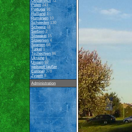
Oesterreich
72
Polen
241
Portugal
91
Rußland
1
Rumänien
10
Schweden
130
Schweiz
11
Serbien
2
Slowakei
15
Slowenien
4
Spanien
68
Türkei
1
Tschechien
86
Ukraine
1
Ungarn
97
weltweit (außer
Europa)
378
Zypern
8
Administration