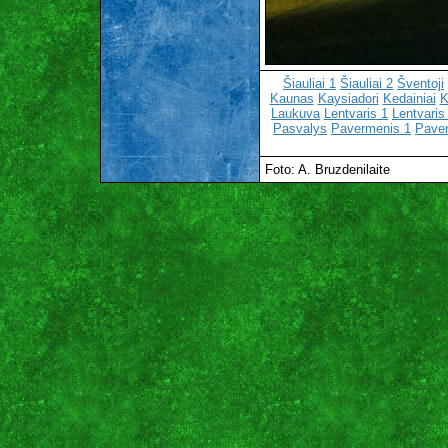
Šiauliai 1
Šiauliai 2
Šventoji
Kaunas
Kaysiadori
Kedainiai
K
Laukuva
Lentvaris 1
Lentvaris
Pasvalys
Pavermenis 1
Pave
Foto: A. Bruzdenilaite