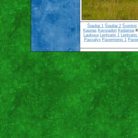
Šiauliai 1
Šiauliai 2
Šventoji
Kaunas
Kaysiadori
Kedainiai
K
Laukuva
Lentvaris 1
Lentvaris
Pasvalys
Pavermenis 1
Pave