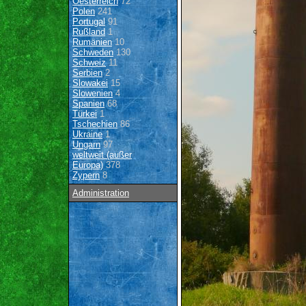
Oesterreich
72
Polen
241
Portugal
91
Rußland
1
Rumänien
10
Schweden
130
Schweiz
11
Serbien
2
Slowakei
15
Slowenien
4
Spanien
68
Türkei
1
Tschechien
86
Ukraine
1
Ungarn
97
weltweit (außer
Europa)
378
Zypern
8
Administration