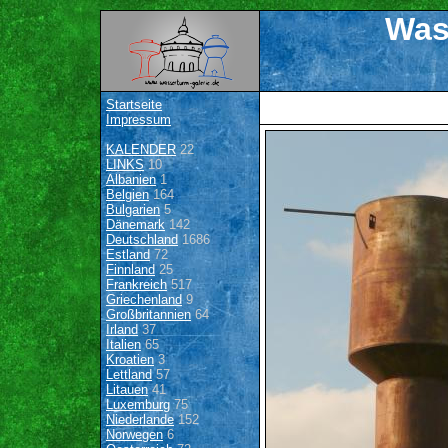
Was
Startseite
Impressum
KALENDER
22
LINKS
10
Albanien
1
Belgien
164
Bulgarien
5
Dänemark
142
Deutschland
1686
Estland
72
Finnland
25
Frankreich
517
Griechenland
9
Großbritannien
64
Irland
37
Italien
65
Kroatien
3
Lettland
57
Litauen
41
Luxemburg
75
Niederlande
152
Norwegen
6