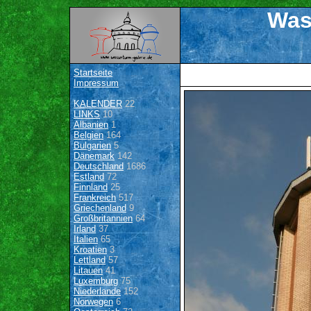
Was
Startseite
Impressum
KALENDER
22
LINKS
10
Albanien
1
Belgien
164
Bulgarien
5
Dänemark
142
Deutschland
1686
Estland
72
Finnland
25
Frankreich
517
Griechenland
9
Großbritannien
64
Irland
37
Italien
65
Kroatien
3
Lettland
57
Litauen
41
Luxemburg
75
Niederlande
152
Norwegen
6