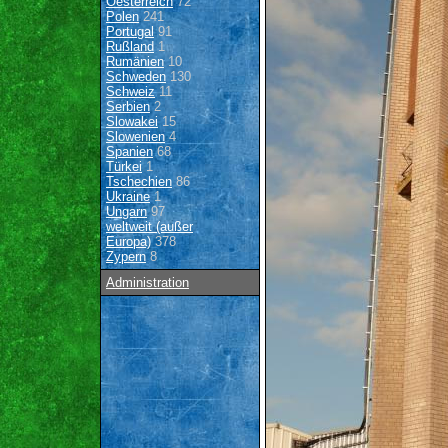
Oesterreich
72
Polen
241
Portugal
91
Rußland
1
Rumänien
10
Schweden
130
Schweiz
11
Serbien
2
Slowakei
15
Slowenien
4
Spanien
68
Türkei
1
Tschechien
86
Ukraine
1
Ungarn
97
weltweit (außer
Europa)
378
Zypern
8
Administration