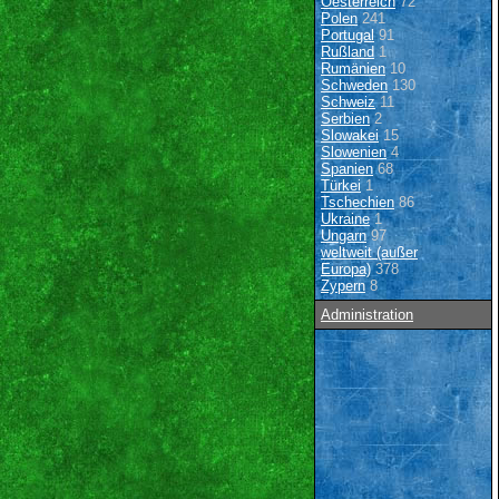
Oesterreich
72
Polen
241
Portugal
91
Rußland
1
Rumänien
10
Schweden
130
Schweiz
11
Serbien
2
Slowakei
15
Slowenien
4
Spanien
68
Türkei
1
Tschechien
86
Ukraine
1
Ungarn
97
weltweit (außer
Europa)
378
Zypern
8
Administration