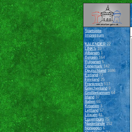
Startseite
Impressum
KALENDER
22
LINKS
10
Albanien
1
Belgien
164
Bulgarien
5
Dänemark
142
Deutschland
1686
Estland
72
Finnland
25
Frankreich
517
Griechenland
9
Großbritannien
64
Irland
37
Italien
65
Kroatien
3
Lettland
57
Litauen
41
Luxemburg
75
Niederlande
152
Norwegen
6