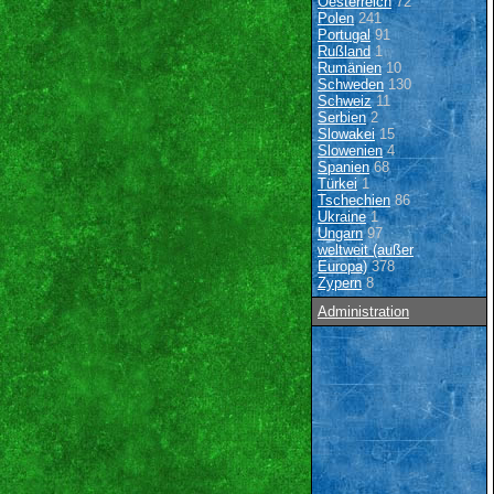
Oesterreich
72
Polen
241
Portugal
91
Rußland
1
Rumänien
10
Schweden
130
Schweiz
11
Serbien
2
Slowakei
15
Slowenien
4
Spanien
68
Türkei
1
Tschechien
86
Ukraine
1
Ungarn
97
weltweit (außer
Europa)
378
Zypern
8
Administration