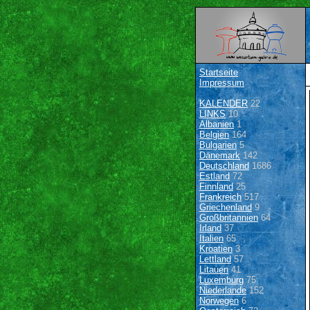
Startseite
Impressum
KALENDER
22
LINKS
10
Albanien
1
Belgien
164
Bulgarien
5
Dänemark
142
Deutschland
1686
Estland
72
Finnland
25
Frankreich
517
Griechenland
9
Großbritannien
64
Irland
37
Italien
65
Kroatien
3
Lettland
57
Litauen
41
Luxemburg
75
Niederlande
152
Norwegen
6