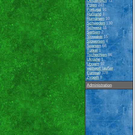
Oesterreich
72
Polen
241
Portugal
91
Rußland
1
Rumänien
10
Schweden
130
Schweiz
11
Serbien
2
Slowakei
15
Slowenien
4
Spanien
68
Türkei
1
Tschechien
86
Ukraine
1
Ungarn
97
weltweit (außer
Europa)
378
Zypern
8
Administration