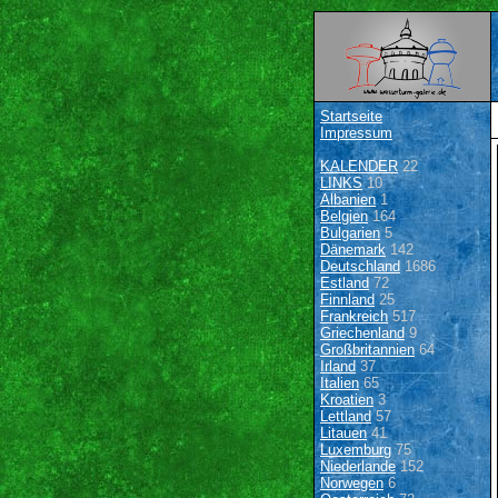
Startseite
Impressum
KALENDER
22
LINKS
10
Albanien
1
Belgien
164
Bulgarien
5
Dänemark
142
Deutschland
1686
Estland
72
Finnland
25
Frankreich
517
Griechenland
9
Großbritannien
64
Irland
37
Italien
65
Kroatien
3
Lettland
57
Litauen
41
Luxemburg
75
Niederlande
152
Norwegen
6