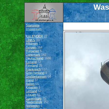
Was
Startseite
Impressum
KALENDER
22
LINKS
10
Albanien
1
Belgien
164
Bulgarien
5
Dänemark
142
Deutschland
1686
Estland
72
Finnland
25
Frankreich
517
Griechenland
9
Großbritannien
64
Irland
37
Italien
65
Kroatien
3
Lettland
57
Litauen
41
Luxemburg
75
Niederlande
152
Norwegen
6