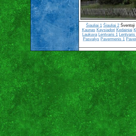
Šiauliai 1
Šiauliai 2
Šventoji
Kaunas
Kaysiadori
Kedainiai
K
Laukuva
Lentvaris 1
Lentvaris
Pasvalys
Pavermenis 1
Pave