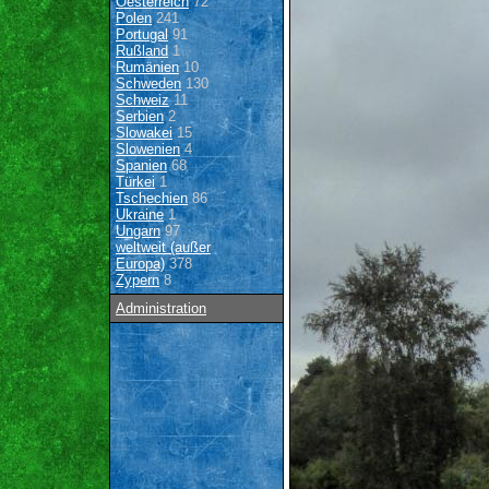
Oesterreich
72
Polen
241
Portugal
91
Rußland
1
Rumänien
10
Schweden
130
Schweiz
11
Serbien
2
Slowakei
15
Slowenien
4
Spanien
68
Türkei
1
Tschechien
86
Ukraine
1
Ungarn
97
weltweit (außer
Europa)
378
Zypern
8
Administration