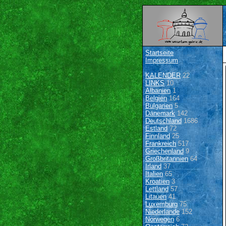
Startseite
Impressum
KALENDER
22
LINKS
10
Albanien
1
Belgien
164
Bulgarien
5
Dänemark
142
Deutschland
1686
Estland
72
Finnland
25
Frankreich
517
Griechenland
9
Großbritannien
64
Irland
37
Italien
65
Kroatien
3
Lettland
57
Litauen
41
Luxemburg
75
Niederlande
152
Norwegen
6