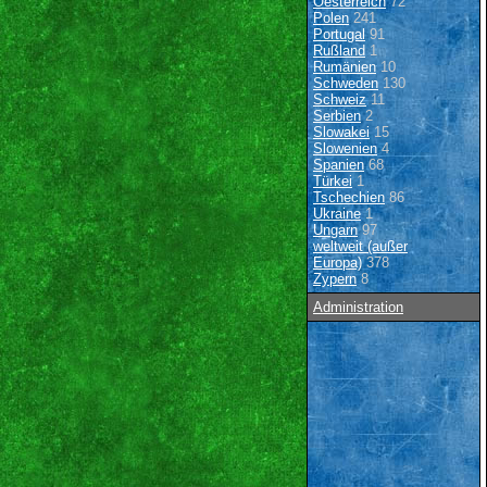
Oesterreich
72
Polen
241
Portugal
91
Rußland
1
Rumänien
10
Schweden
130
Schweiz
11
Serbien
2
Slowakei
15
Slowenien
4
Spanien
68
Türkei
1
Tschechien
86
Ukraine
1
Ungarn
97
weltweit (außer
Europa)
378
Zypern
8
Administration