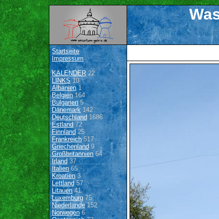
Was
Startseite
Impressum
KALENDER
22
LINKS
10
Albanien
1
Belgien
164
Bulgarien
5
Dänemark
142
Deutschland
1686
Estland
72
Finnland
25
Frankreich
517
Griechenland
9
Großbritannien
64
Irland
37
Italien
65
Kroatien
3
Lettland
57
Litauen
41
Luxemburg
75
Niederlande
152
Norwegen
6