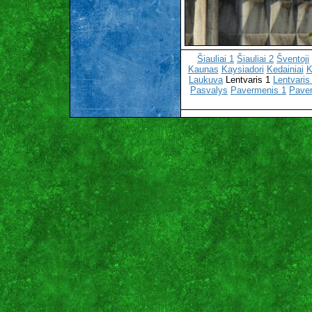
Šiauliai 1
Šiauliai 2
Šventoji
Kaunas
Kaysiadori
Kedainiai
K
Laukuva
Lentvaris 1
Lentvaris
Pasvalys
Pavermenis 1
Pave