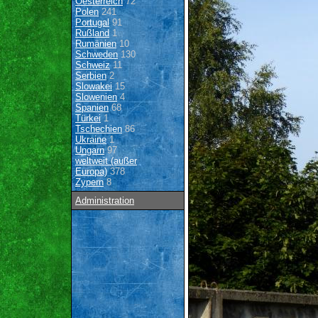
Oesterreich
72
Polen
241
Portugal
91
Rußland
1
Rumänien
10
Schweden
130
Schweiz
11
Serbien
2
Slowakei
15
Slowenien
4
Spanien
68
Türkei
1
Tschechien
86
Ukraine
1
Ungarn
97
weltweit (außer
Europa)
378
Zypern
8
Administration