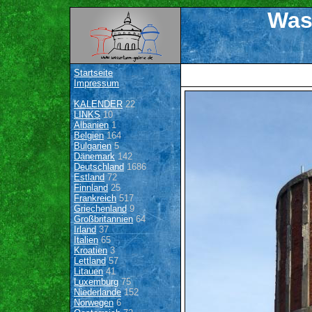
Was
Startseite
Impressum
KALENDER
22
LINKS
10
Albanien
1
Belgien
164
Bulgarien
5
Dänemark
142
Deutschland
1686
Estland
72
Finnland
25
Frankreich
517
Griechenland
9
Großbritannien
64
Irland
37
Italien
65
Kroatien
3
Lettland
57
Litauen
41
Luxemburg
75
Niederlande
152
Norwegen
6