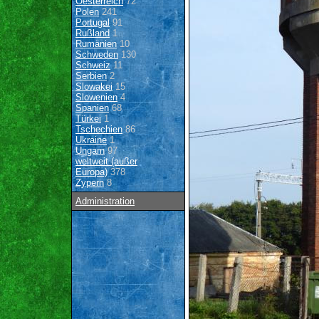
Oesterreich
72
Polen
241
Portugal
91
Rußland
1
Rumänien
10
Schweden
130
Schweiz
11
Serbien
2
Slowakei
15
Slowenien
4
Spanien
68
Türkei
1
Tschechien
86
Ukraine
1
Ungarn
97
weltweit (außer
Europa)
378
Zypern
8
Administration