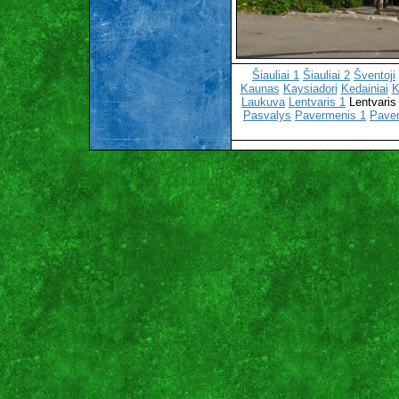
Šiauliai 1
Šiauliai 2
Šventoji
Kaunas
Kaysiadori
Kedainiai
K
Laukuva
Lentvaris 1
Lentvaris
Pasvalys
Pavermenis 1
Pave